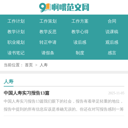
工作计划
工作策划
工作方案
合同
教学计划
教学反思
教学心得
说课稿
职业规划
转正申请
读后感
观后感
读书笔记
请假条
制度
感言
当前位置：
首页
>
人寿
人寿
中国人寿实习报告13篇
2025-11-05
中国人寿实习报告13篇我们眼下的社会，报告有着举足轻重的地位，
报告中提到的所有信息应该是准确无误的。你还在对写报告感到一筹
莫展吗？以下是小编收集整理的中国人寿实习报告，欢...