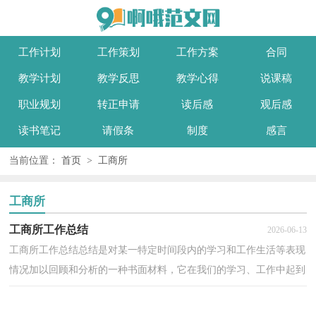
工作计划
工作策划
工作方案
合同
教学计划
教学反思
教学心得
说课稿
职业规划
转正申请
读后感
观后感
读书笔记
请假条
制度
感言
当前位置：
首页
>
工商所
工商所
工商所工作总结
2026-06-13
工商所工作总结总结是对某一特定时间段内的学习和工作生活等表现
情况加以回顾和分析的一种书面材料，它在我们的学习、工作中起到
呈上启下的作用，让我们一起来学习写总结吧。但...