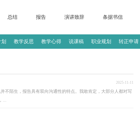
总结
报告
演讲致辞
条据书信
计划
教学反思
教学心得
说课稿
职业规划
转正申请
2025-11-11
说并不陌生，报告具有双向沟通性的特点。我敢肯定，大部分人都对写
..