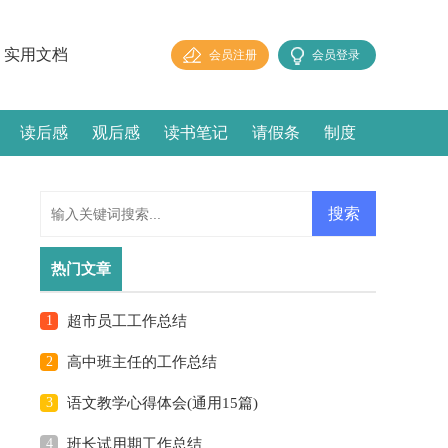
实用文档
会员注册
会员登录
读后感
观后感
读书笔记
请假条
制度
热门文章
1
超市员工工作总结
2
高中班主任的工作总结
3
语文教学心得体会(通用15篇)
4
班长试用期工作总结