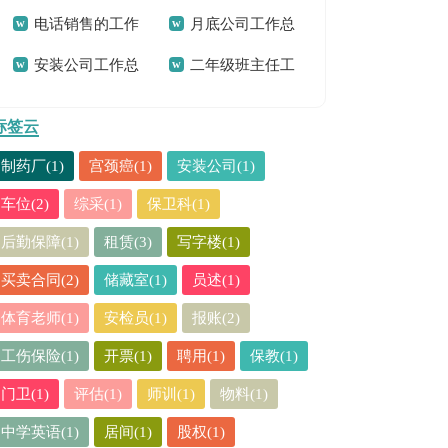
电话销售的工作
月底公司工作总
精选15篇
安装公司工作总
二年级班主任工
总结
结
结
作总结合集15篇
标签云
制药厂(1)
宫颈癌(1)
安装公司(1)
车位(2)
综采(1)
保卫科(1)
后勤保障(1)
租赁(3)
写字楼(1)
买卖合同(2)
储藏室(1)
员述(1)
体育老师(1)
安检员(1)
报账(2)
工伤保险(1)
开票(1)
聘用(1)
保教(1)
门卫(1)
评估(1)
师训(1)
物料(1)
中学英语(1)
居间(1)
股权(1)