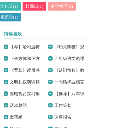
文化节(1)
杜郎口(1)
中学物理(1)
规范化(1)
猜你喜欢
【荐】哈利波特
《功夫熊猫》观
《长方体和正方
四年级语文说课
观后感
后感集合15篇
《背影》读后感
《认识负数》教
体的体积》教学反
稿范文汇编9篇
文明礼仪演讲稿
一句话毕业感言
学反思
思
去电视台实习报
【推荐】八年级
(15篇)
活动总结
工作策划
告范文合集九篇
体育教学计划四篇
邀请函
调查报告