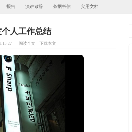
报告
演讲致辞
条据书信
实用文档
度个人工作总结
:15:27
阅读全文
下载本文