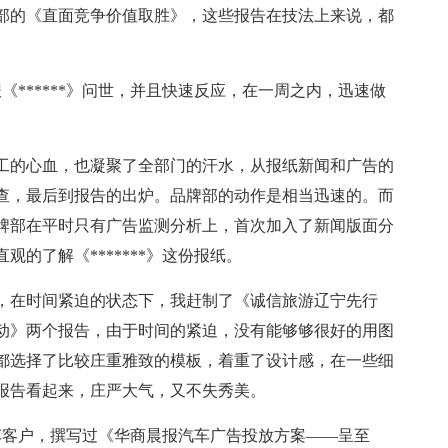
部的《直面竞争价值取胜》，这些报告在技法上来说，都
报《******》问世，并且快速反应，在一周之内，迅速做
工的心血，也凝聚了全部门的汗水，从报纸新闻和广告的
查，最后到报告的出炉。品牌部的动作是相当迅速的。而
牌部在平时只有广告监测分析上，首次加入了新闻版面分
的了解《*******》这份报纸。
报，在时间紧迫的状态下，我赶制了《诚信旅游辽宁先行
动》两个报告，由于时间的紧迫，没有能够够很好的用图
都选择了比较庄重雅致的模板，着重了设计感，在一些细
报告看起来，庄严大气，又不失秀美。
车客户，撰写过《华商晨报汽车广告投放方案——呈至