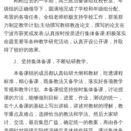
刚刚过去的一学期，高三政治备课组在校长室、年
级组的正确领导下，圆满地完成了学校和年级组分配、
布置的各项任务。全组老师积极支持学校工作，群策群
力制定教学计划;主动撰写教研教改论文，撰写的论文在
宁波市获奖或发表;认真按时按质进行集体备课;积极落实
命题竞赛等各种教学研究活动，认真开设公开课，并取
得了较好的效果。
2、坚持集体备课，不断钻研教学。
本备课组的成员都认真钻研大纲和教材，吃透课程
标准，精心备课，既备教法又备学法，落实好各项教学
常规和教学计划。本备课组坚持按时集体备课，讨论授
课的方法，能够做到目标，进度，作业，测试的统一，
在个人备课的基础上写出讲稿，讲述对教材的理解，教
学重点及难点，选择恰当的教法和学法。然后大家研
讨、交流，最后集思广益，确定统一的教案，再由各个
老师针对班级实际情况确定具体操作环节。通过集体备