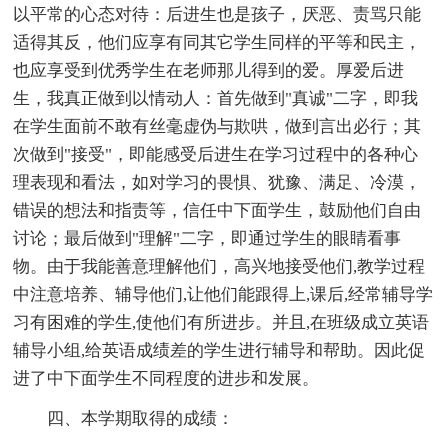
以平常的心态对待：后进生也是孩子，厌恶、责骂只能
适得其反，他们应享有同其它学生同样的平等和民主，
也应享受到优秀学生在老师那儿得到的爱。厚爱后进
生，我真正做到以情动人：首先做到"真诚"二字，即我
在学生面前不敢有丝毫虚伪与欺哄，做到言出必行；其
次做到"接受"，即能感受后进生在学习过程中的各种心
理表现和看法，如对学习的畏惧、犹豫、满足、冷漠，
错误的想法和指责等，信任中下面学生，鼓励他们自由
讨论；最后做到"理解"二字，即通过学生的眼睛看事
物。由于我能善意理解他们，高兴地接受他们,教学过程
中注意培养、辅导他们,让他们能跟得上,课后,经常辅导学
习有困难的学生,使他们有所进步。并且,在班级成立英语
辅导小组,给英语成绩差的学生进行辅导和帮助。因此促
进了中下面学生不同程度的进步和发展。
四、本学期取得的成绩：