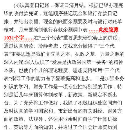
(3)认真登日记账，保证日清月结。根据已经办理完
毕的收付款凭证，逐笔顺序登记现金和银行存款日记
账，并结出余额。现金的账面余额要及时与银行对账单
核对。月末要编制银行存款余额调节表
……此处隐藏
1031个字……
在“三个代表”重要思想研究会上的讲话。
通过认真研读、冷静考虑，使我充分懂得了“三个代
表”重要思想是我们党立党之本、执政之基、力量之源的
深入内涵;深入认识了“发展是执政兴国第一要务”的精神
本质。也使自个儿的理论程度、思想觉悟和用“三个代
表”指导工作的能力有了显著提高和进步。二是加强业务
知识的学习。财务工作是一项专业性特别强的工作，特
别是近几年来预算体制改革，新政策、新规定不断出
台。为了充分将工作做好，我除了积极组织处室同志们
及时认真的学习国家和、市新出台的有关财经、财务方
面的政策、法规外，还运用业余时间自学了计算机操
作、英语等方面的知识，并通过了全国会计师资历测