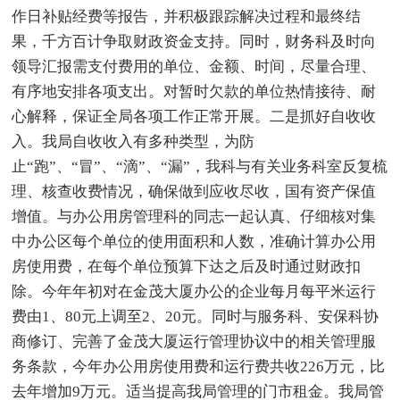
作日补贴经费等报告，并积极跟踪解决过程和最终结
果，千方百计争取财政资金支持。同时，财务科及时向
领导汇报需支付费用的单位、金额、时间，尽量合理、
有序地安排各项支出。对暂时欠款的单位热情接待、耐
心解释，保证全局各项工作正常开展。二是抓好自收收
入。我局自收收入有多种类型，为防
止“跑”、“冒”、“滴”、“漏”，我科与有关业务科室反复梳
理、核查收费情况，确保做到应收尽收，国有资产保值
增值。与办公用房管理科的同志一起认真、仔细核对集
中办公区每个单位的使用面积和人数，准确计算办公用
房使用费，在每个单位预算下达之后及时通过财政扣
除。今年年初对在金茂大厦办公的企业每月每平米运行
费由1、80元上调至2、20元。同时与服务科、安保科协
商修订、完善了金茂大厦运行管理协议中的相关管理服
务条款，今年办公用房使用费和运行费共收226万元，比
去年增加9万元。适当提高我局管理的门市租金。我局管