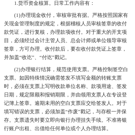
1.货币资金核算。日常工作内容有：
(1)办理现金收付，审核审批有据。严格按照国家有
关现金管理制度的规定，根据稽核人员审核签章的收付
款凭证，进行复核，办理款项收付。对于重大的开支项
目，必须经过会计主管人员、总会计师或单位领导审核
签章，方可办理。收付款后，要在收付款凭证上签章，
并加盖“收讫”、“付讫”戳记。
(2)办理银行结算，规范使用支票。严格控制签空白
支票。如因特殊情况确需签发不填写金额的转账支票
时，必须在支票上写明收款单位名称、款项用途、签发
日期，规定限额和报销期限，并由领用支票人在专设登
记簿上签章。逾期未用的空白支票应交给签发人。对于
填写错误的支票，必须加盖“作废”戳记，与存根一并保
存。支票遗失时要立即向银行办理挂失手续。不准将银
行账户出租、出借给任何单位或个人办理结算。