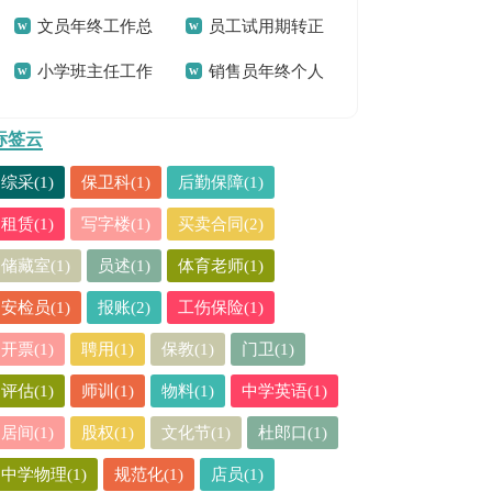
文员年终工作总
员工试用期转正
结(精选15篇)
工作总结13篇
小学班主任工作
销售员年终个人
结(15篇)
工作总结15篇
总结【荐】
工作总结15篇
标签云
综采(1)
保卫科(1)
后勤保障(1)
租赁(1)
写字楼(1)
买卖合同(2)
储藏室(1)
员述(1)
体育老师(1)
安检员(1)
报账(2)
工伤保险(1)
开票(1)
聘用(1)
保教(1)
门卫(1)
评估(1)
师训(1)
物料(1)
中学英语(1)
居间(1)
股权(1)
文化节(1)
杜郎口(1)
中学物理(1)
规范化(1)
店员(1)