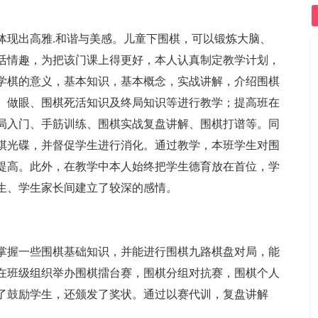
体现出高雅.和谐与美感。儿童下围棋，可以锻炼大脑、
活情趣，为把该门课上得更好，本人认真制定教学计划，
学棋的意义，基本知识，基本概念，实战讲解，介绍围棋
、做眼、围棋死活知识及终局知识等进行教学；提高班在
局入门、手筋训练、围棋实战复盘讲解、围棋打谱等。同
棋光碟，并督促学生进行消化。通过教学，本班学生对围
提高。此外，在教学中本人始终把学生德育放在首位，学
生、学生家长间建立了较深的感情。
本掌握一些围棋基础知识，并能进行围棋九路棋盘对局，能
在班级组织举办围棋擂台赛，围棋分组对抗赛，围棋个人
为了鼓励学生，还颁发了奖状。通过以赛代训，复盘讲解