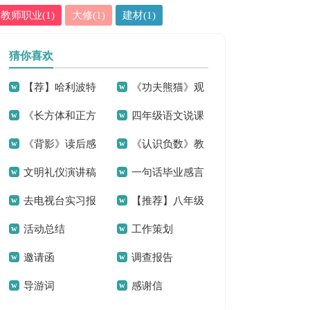
教师职业(1)
大修(1)
建材(1)
猜你喜欢
【荐】哈利波特
《功夫熊猫》观
《长方体和正方
四年级语文说课
观后感
后感集合15篇
《背影》读后感
《认识负数》教
体的体积》教学反
稿范文汇编9篇
文明礼仪演讲稿
一句话毕业感言
学反思
思
去电视台实习报
【推荐】八年级
(15篇)
活动总结
工作策划
告范文合集九篇
体育教学计划四篇
邀请函
调查报告
导游词
感谢信