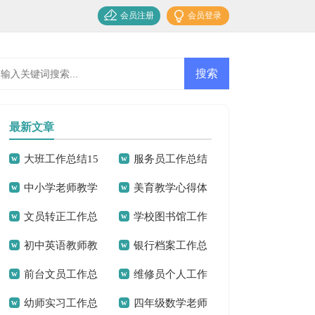
会员注册
会员登录
最新文章
大班工作总结15
服务员工作总结
中小学老师教学
美育教学心得体
篇
集锦15篇
文员转正工作总
学校图书馆工作
心得体会
会9篇
初中英语教师教
银行档案工作总
结15篇
总结
前台文员工作总
维修员个人工作
学心得体会
结7篇
幼师实习工作总
四年级数学老师
结15篇
总结