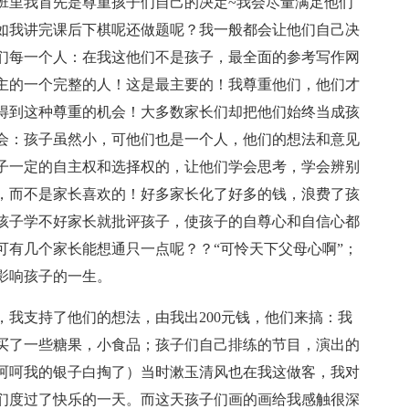
班里我首先是尊重孩子们自己的决定~我会尽量满足他们
如我讲完课后下棋呢还做题呢？我一般都会让他们自己决
们每一个人：在我这他们不是孩子，最全面的参考写作网
主的一个完整的人！这是最主要的！我尊重他们，他们才
得到这种尊重的机会！大多数家长们却把他们始终当成孩
会：孩子虽然小，可他们也是一个人，他们的想法和意见
子一定的自主权和选择权的，让他们学会思考，学会辨别
，而不是家长喜欢的！好多家长化了好多的钱，浪费了孩
孩子学不好家长就批评孩子，使孩子的自尊心和自信心都
可有几个家长能想通只一点呢？？“可怜天下父母心啊”；
影响孩子的一生。
我支持了他们的想法，由我出200元钱，他们来搞：我
买了一些糖果，小食品；孩子们自己排练的节目，演出的
呵呵我的银子白掏了）当时漱玉清风也在我这做客，我对
们度过了快乐的一天。而这天孩子们画的画给我感触很深