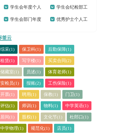
学生会年度个人
学生会纪检部工
结
学生会部门年度
优秀护士个人工
工作总结
作总结
工作总结
作总结
标签云
综采(1)
保卫科(1)
后勤保障(1)
租赁(1)
写字楼(1)
买卖合同(2)
储藏室(1)
员述(1)
体育老师(1)
安检员(1)
报账(2)
工伤保险(1)
开票(1)
聘用(1)
保教(1)
门卫(1)
评估(1)
师训(1)
物料(1)
中学英语(1)
居间(1)
股权(1)
文化节(1)
杜郎口(1)
中学物理(1)
规范化(1)
店员(1)