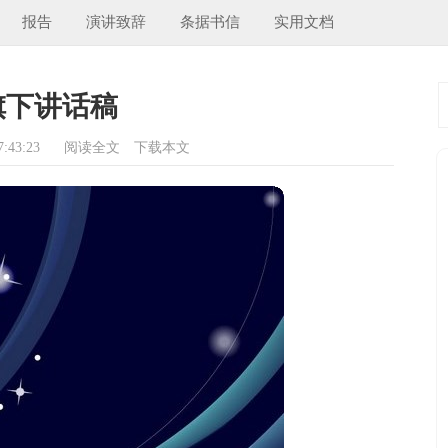
报告
演讲致辞
条据书信
实用文档
旗下讲话稿
:43:23
阅读全文
下载本文