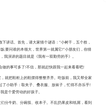
旗下讲话。首先，请大家猜个谜语："小树干，五个杈，
吃饭;要问谁的本领大，世界第一就属它!"小朋友们，你猜
天，我演讲的题目就是《我有一双勤劳的手》。
会做的事可多了!不信，那就赶快跟我一起来看看吧!
到家，就把鞋柜上的鞋摆得整整齐齐。吃饭前，我又帮全家
起了小助手：取夹子、叠衣服、放袜子，忙得不亦乐乎!
妈夸我是个爱劳动的好孩子。
朋友们分牛奶、分碗筷、收本子。不乱扔果皮和纸屑，看到