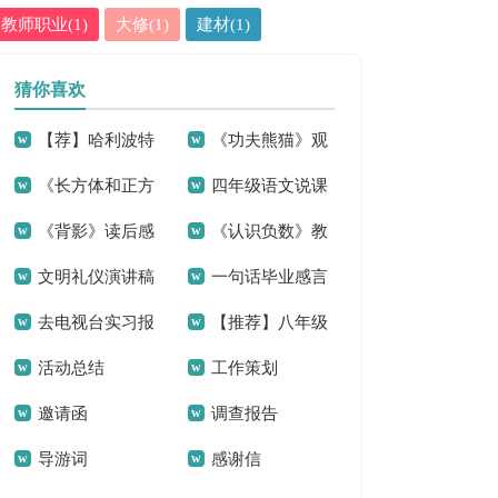
教师职业(1)
大修(1)
建材(1)
猜你喜欢
【荐】哈利波特
《功夫熊猫》观
《长方体和正方
四年级语文说课
观后感
后感集合15篇
《背影》读后感
《认识负数》教
体的体积》教学反
稿范文汇编9篇
文明礼仪演讲稿
一句话毕业感言
学反思
思
去电视台实习报
【推荐】八年级
(15篇)
活动总结
工作策划
告范文合集九篇
体育教学计划四篇
邀请函
调查报告
导游词
感谢信